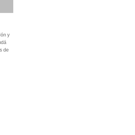
lón y
udá
as de